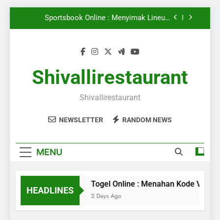
Dinding, Dan Jeda Saat Nomor Terlalu
Skip
Banyak Dicari
Sportsbook Online : Menyimak Lineup,
to
Jadwal Tunda, Dan Keputusan Saat Angka
Terasa Terlalu Ramai
content
Sportsbook Online : Menyaring Info Pra-
Laga, Perubahan Odds, Dan Batas Saat
Mengikuti Pertandingan
Casino Online : Membaca Lobi Permainan
Virtual Dan Kebiasaan Pengguna Di Ruang
Shivallirestaurant
Digital
Togel Online : Menahan Kode Voucher, Jam
Dinding, Dan Jeda Saat Nomor Terlalu
Shivallirestaurant
Banyak Dicari
Sportsbook Online : Menyimak Lineup,
Jadwal Tunda, Dan Keputusan Saat Angka
NEWSLETTER
Terasa Terlalu Ramai
RANDOM NEWS
Sportsbook Online : Menyaring Info Pra-
Laga, Perubahan Odds, Dan Batas Saat
Mengikuti Pertandingan
Casino Online : Membaca Lobi Permainan
MENU
Virtual Dan Kebiasaan Pengguna Di Ruang
Digital
Togel Online : Menahan Kode Vouche
HEADLINES
2 Days Ago