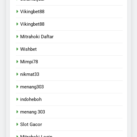
Vikingbet88
Vikingbet88
Mitrahoki Daftar
Wishbet
Mimpi78
nikmat33
menang303
indoheboh
menang 303
Slot Gacor
Mitrahoki Login