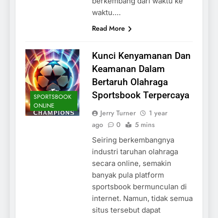
berkembang dari waktu ke
waktu….
Read More
Kunci Kenyamanan Dan
Keamanan Dalam
Bertaruh Olahraga
Sportsbook Terpercaya
SPORTSBOOK
ONLINE
Jerry Turner
1 year
ago
0
5 mins
Seiring berkembangnya
industri taruhan olahraga
secara online, semakin
banyak pula platform
sportsbook bermunculan di
internet. Namun, tidak semua
situs tersebut dapat