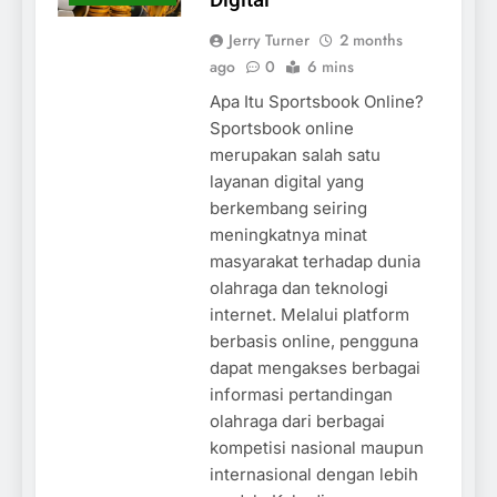
Jerry Turner
2 months
ago
0
6 mins
Apa Itu Sportsbook Online?
Sportsbook online
merupakan salah satu
layanan digital yang
berkembang seiring
meningkatnya minat
masyarakat terhadap dunia
olahraga dan teknologi
internet. Melalui platform
berbasis online, pengguna
dapat mengakses berbagai
informasi pertandingan
olahraga dari berbagai
kompetisi nasional maupun
internasional dengan lebih