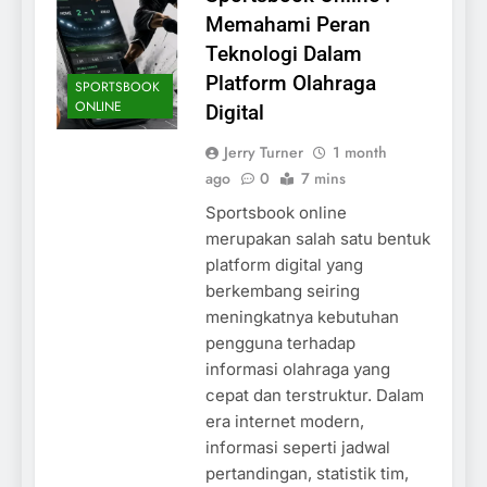
Memahami Peran
Teknologi Dalam
Platform Olahraga
SPORTSBOOK
ONLINE
Digital
Jerry Turner
1 month
ago
0
7 mins
Sportsbook online
merupakan salah satu bentuk
platform digital yang
berkembang seiring
meningkatnya kebutuhan
pengguna terhadap
informasi olahraga yang
cepat dan terstruktur. Dalam
era internet modern,
informasi seperti jadwal
pertandingan, statistik tim,