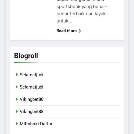
sportsbook yang benar-
benar terbaik dan layak
untuk…
Read More
Blogroll
Selamatjudi
Selamatjudi
Vikingbet88
Vikingbet88
Mitrahoki Daftar