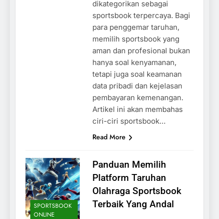
dikategorikan sebagai
sportsbook terpercaya. Bagi
para penggemar taruhan,
memilih sportsbook yang
aman dan profesional bukan
hanya soal kenyamanan,
tetapi juga soal keamanan
data pribadi dan kejelasan
pembayaran kemenangan.
Artikel ini akan membahas
ciri-ciri sportsbook…
Read More
Panduan Memilih
Platform Taruhan
Olahraga Sportsbook
Terbaik Yang Andal
SPORTSBOOK
ONLINE