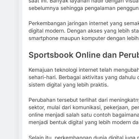
saat ini. Banyak layanan hadir dengan visua
sebelumnya sehingga pengalaman penggunaan
Perkembangan jaringan internet yang sema
digital modern. Dengan akses yang lebih st
smartphone maupun komputer dengan lebi
Sportsbook Online dan Peru
Kemajuan teknologi internet telah mengub
sehari-hari. Berbagai aktivitas yang dahulu
sistem digital yang lebih praktis.
Perubahan tersebut terlihat dari meningkat
sektor, mulai dari komunikasi, pekerjaan, pe
online menjadi salah satu contoh bagaiman
menjadi bentuk digital yang lebih modern dan
Selain itu, perkembangan dunia digital jug