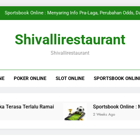
Sportsbook Online : Menyaring Info Pra-Laga, Perubahan Odds, D
Casino Online : Membaca Lobi Permainan Virtual Dan
Shivallirestaurant
Sportsbook Online : Meninjau Peran Informasi Per
Shivallirestaurant
Sportsbook Online : Menyimak Lineup, Jadwal Tunda, Dan Keput
Sportsbook Online : Menyaring Info Pra-Laga, Perubahan Odds, D
NE
POKER ONLINE
SLOT ONLINE
SPORTSBOOK ONLIN
Casino Online : Membaca Lobi Permainan Virtual Dan
Sportsbook Online : Meninjau Peran Informasi Per
lalu Ramai
Sportsbook Online : Menyaring In
2 Weeks Ago