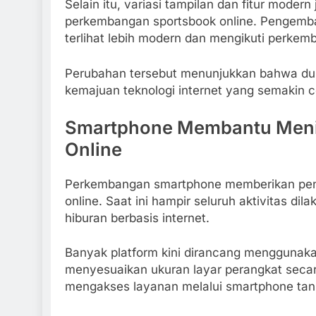
Selain itu, variasi tampilan dan fitur moder
perkembangan sportsbook online. Pengemb
terlihat lebih modern dan mengikuti perkemba
Perubahan tersebut menunjukkan bahwa dun
kemajuan teknologi internet yang semakin c
Smartphone Membantu Menin
Online
Perkembangan smartphone memberikan pen
online. Saat ini hampir seluruh aktivitas d
hiburan berbasis internet.
Banyak platform kini dirancang menggunaka
menyesuaikan ukuran layar perangkat secar
mengakses layanan melalui smartphone t