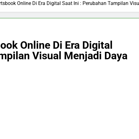
sbook Online Di Era Digital Saat Ini : Perubahan Tampilan Vis
k Online Di Era Digital
ampilan Visual Menjadi Daya