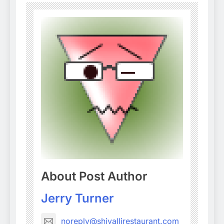
About Post Author
Jerry Turner
noreply@shivallirestaurant.com