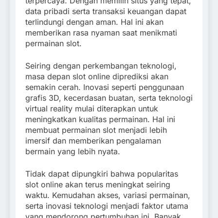
terpercaya. Dengan memilih situs yang tepat,
data pribadi serta transaksi keuangan dapat
terlindungi dengan aman. Hal ini akan
memberikan rasa nyaman saat menikmati
permainan slot.
Seiring dengan perkembangan teknologi,
masa depan slot online diprediksi akan
semakin cerah. Inovasi seperti penggunaan
grafis 3D, kecerdasan buatan, serta teknologi
virtual reality mulai diterapkan untuk
meningkatkan kualitas permainan. Hal ini
membuat permainan slot menjadi lebih
imersif dan memberikan pengalaman
bermain yang lebih nyata.
Tidak dapat dipungkiri bahwa popularitas
slot online akan terus meningkat seiring
waktu. Kemudahan akses, variasi permainan,
serta inovasi teknologi menjadi faktor utama
yang mendorong pertumbuhan ini. Banyak