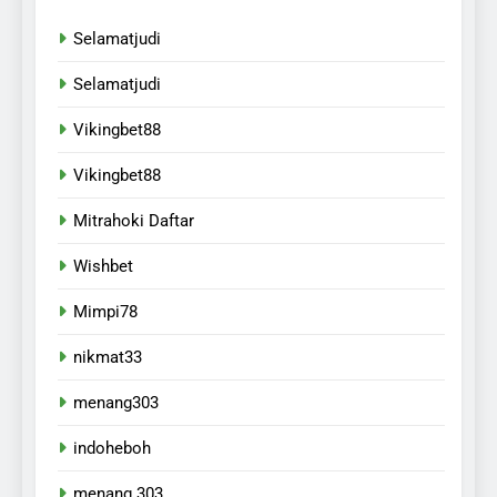
Selamatjudi
Selamatjudi
Vikingbet88
Vikingbet88
Mitrahoki Daftar
Wishbet
Mimpi78
nikmat33
menang303
indoheboh
menang 303