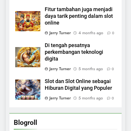
Fitur tambahan juga menjadi
daya tarik penting dalam slot
online
Jerry Turner
4 months ago
0
Di tengah pesatnya
perkembangan teknologi
digita
Jerry Turner
5 months ago
0
Slot dan Slot Online sebagai
Hiburan Digital yang Populer
Jerry Turner
5 months ago
0
Blogroll