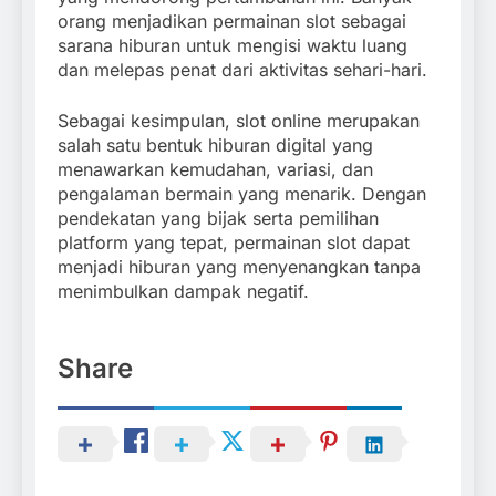
orang menjadikan permainan slot sebagai
sarana hiburan untuk mengisi waktu luang
dan melepas penat dari aktivitas sehari-hari.
Sebagai kesimpulan, slot online merupakan
salah satu bentuk hiburan digital yang
menawarkan kemudahan, variasi, dan
pengalaman bermain yang menarik. Dengan
pendekatan yang bijak serta pemilihan
platform yang tepat, permainan slot dapat
menjadi hiburan yang menyenangkan tanpa
menimbulkan dampak negatif.
Share