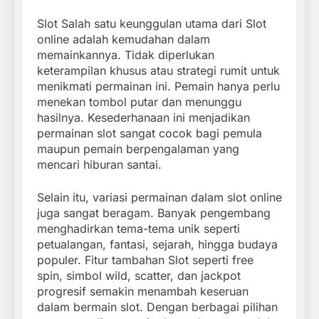
Slot Salah satu keunggulan utama dari Slot
online adalah kemudahan dalam
memainkannya. Tidak diperlukan
keterampilan khusus atau strategi rumit untuk
menikmati permainan ini. Pemain hanya perlu
menekan tombol putar dan menunggu
hasilnya. Kesederhanaan ini menjadikan
permainan slot sangat cocok bagi pemula
maupun pemain berpengalaman yang
mencari hiburan santai.
Selain itu, variasi permainan dalam slot online
juga sangat beragam. Banyak pengembang
menghadirkan tema-tema unik seperti
petualangan, fantasi, sejarah, hingga budaya
populer. Fitur tambahan Slot seperti free
spin, simbol wild, scatter, dan jackpot
progresif semakin menambah keseruan
dalam bermain slot. Dengan berbagai pilihan