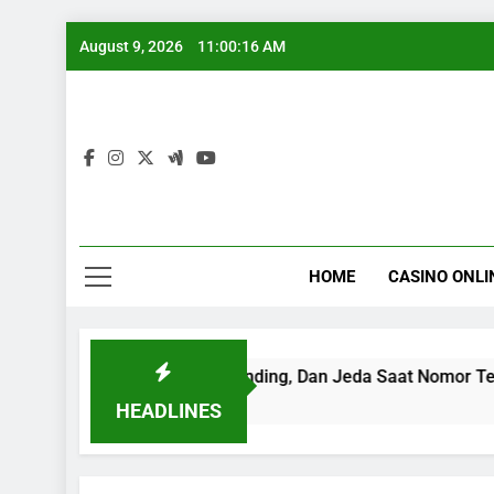
Skip
August 9, 2026
11:00:17 AM
to
content
HOME
CASINO ONLI
oucher, Jam Dinding, Dan Jeda Saat Nomor Terlalu Banyak Di
HEADLINES