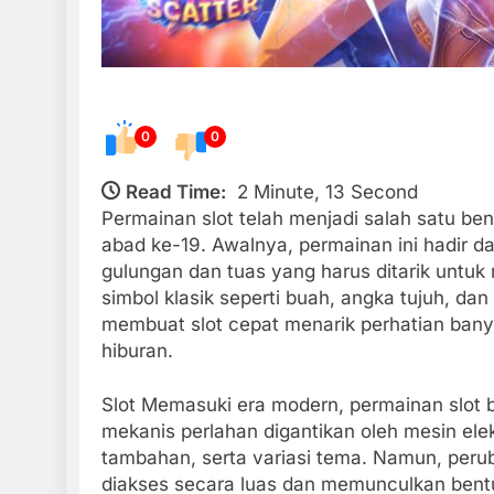
0
0
Read Time:
2 Minute, 13 Second
Permainan slot telah menjadi salah satu bent
abad ke-19. Awalnya, permainan ini hadir 
gulungan dan tuas yang harus ditarik untu
simbol klasik seperti buah, angka tujuh, d
membuat slot cepat menarik perhatian bany
hiburan.
Slot Memasuki era modern, permainan slot 
mekanis perlahan digantikan oleh mesin elek
tambahan, serta variasi tema. Namun, peruba
diakses secara luas dan memunculkan bentuk