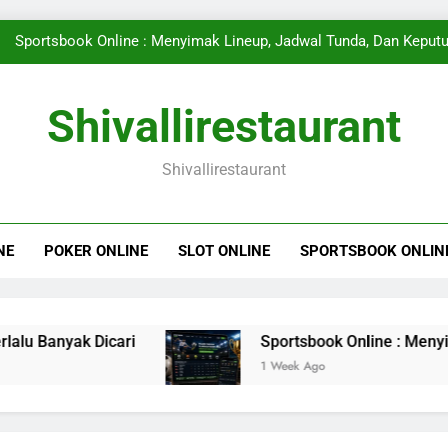
Sportsbook Online : Menyimak Lineup, Jadwal Tunda, Dan Keput
Sportsbook Online : Menyaring Info Pra-Laga, Perubahan Odds, D
Shivallirestaurant
Casino Online : Membaca Lobi Permainan Virtual Dan
Shivallirestaurant
Togel Online : Menahan Kode Voucher, Jam Dinding, Dan J
Sportsbook Online : Menyimak Lineup, Jadwal Tunda, Dan Keput
NE
POKER ONLINE
SLOT ONLINE
SPORTSBOOK ONLIN
Sportsbook Online : Menyaring Info Pra-Laga, Perubahan Odds, D
Casino Online : Membaca Lobi Permainan Virtual Dan
cari
Sportsbook Online : Menyimak Lineup, J
1 Week Ago