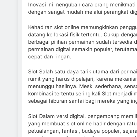
Inovasi ini mengubah cara orang menikmati 
dengan sangat mudah melalui perangkat digi
Kehadiran slot online memungkinkan penggu
datang ke lokasi fisik tertentu. Cukup denga
berbagai pilihan permainan sudah tersedia d
permainan digital semakin populer, teruta
cepat dan ringan.
Slot Salah satu daya tarik utama dari perm
rumit yang harus dipelajari, karena mekan
menunggu hasilnya. Meski sederhana, sensa
kombinasi tertentu sering kali Slot menjadi
sebagai hiburan santai bagi mereka yang ing
Slot Dalam versi digital, pengembang memilik
yang membuat slot online hadir dengan rat
petualangan, fantasi, budaya populer, sejara