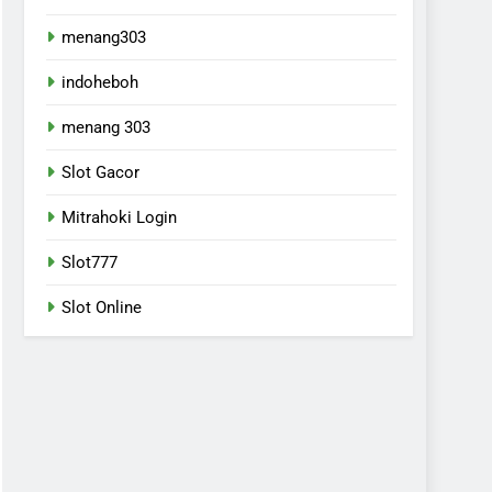
menang303
indoheboh
menang 303
Slot Gacor
Mitrahoki Login
Slot777
Slot Online