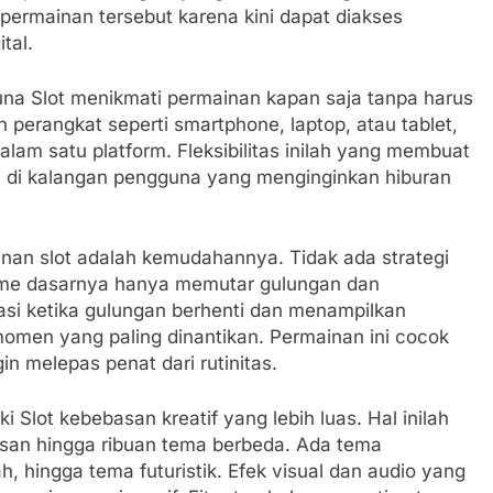
permainan tersebut karena kini dapat diakses
tal.
na Slot menikmati permainan kapan saja tanpa harus
n perangkat seperti smartphone, laptop, atau tablet,
alam satu platform. Fleksibilitas inilah yang membuat
ma di kalangan pengguna yang menginginkan hiburan
ainan slot adalah kemudahannya. Tidak ada strategi
isme dasarnya hanya memutar gulungan dan
si ketika gulungan berhenti dan menampilkan
 momen yang paling dinantikan. Permainan ini cocok
in melepas penat dari rutinitas.
i Slot kebebasan kreatif yang lebih luas. Hal inilah
usan hingga ribuan tema berbeda. Ada tema
h, hingga tema futuristik. Efek visual dan audio yang