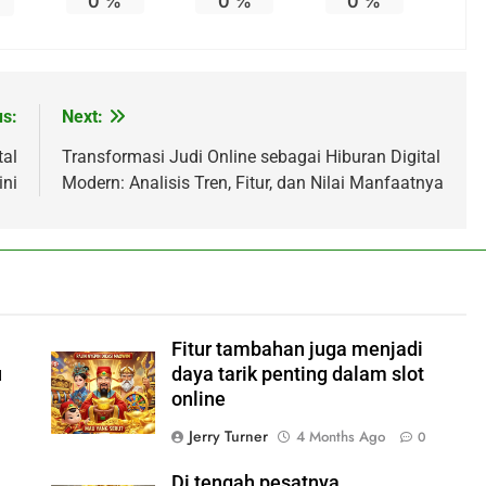
0
%
0
%
0
%
us:
Next:
tal
Transformasi Judi Online sebagai Hiburan Digital
ini
Modern: Analisis Tren, Fitur, dan Nilai Manfaatnya
Fitur tambahan juga menjadi
u
daya tarik penting dalam slot
online
Jerry Turner
4 Months Ago
0
Di tengah pesatnya