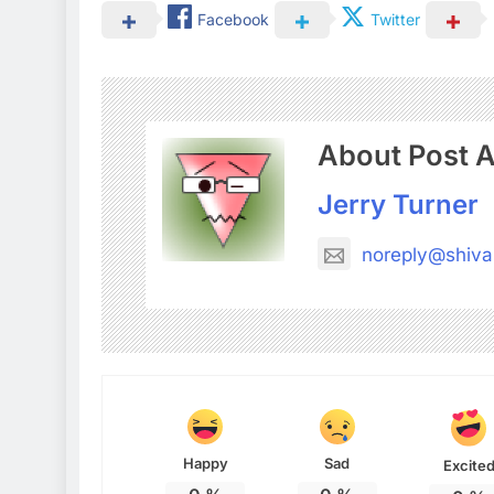
Facebook
Twitter
About Post 
Jerry Turner
noreply@shival
Happy
Sad
Excite