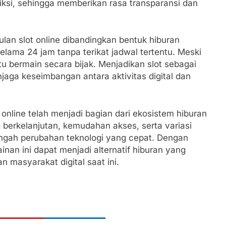
ediksi, sehingga memberikan rasa transparansi dan
ulan slot online dibandingkan bentuk hiburan
elama 24 jam tanpa terikat jadwal tertentu. Meski
u bermain secara bijak. Menjadikan slot sebagai
ga keseimbangan antara aktivitas digital dan
online telah menjadi bagian dari ekosistem hiburan
 berkelanjutan, kemudahan akses, serta variasi
engah perubahan teknologi yang cepat. Dengan
an ini dapat menjadi alternatif hiburan yang
masyarakat digital saat ini.