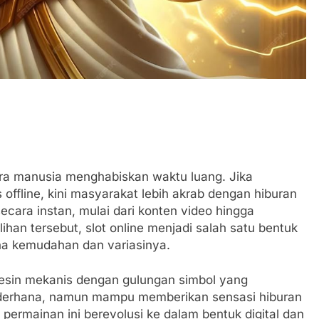
ara manusia menghabiskan waktu luang. Jika
 offline, kini masyarakat lebih akrab dengan hiburan
 secara instan, mulai dari konten video hingga
lihan tersebut, slot online menjadi salah satu bentuk
ena kemudahan dan variasinya.
esin mekanis dengan gulungan simbol yang
ederhana, namun mampu memberikan sensasi hiburan
permainan ini berevolusi ke dalam bentuk digital dan